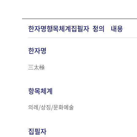
한자명
항목체계
집필자
정의
내용
한자명
三太極
항목체계
의례/상징/문화예술
집필자