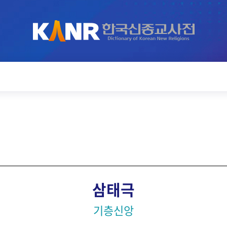
삼태극
기층신앙