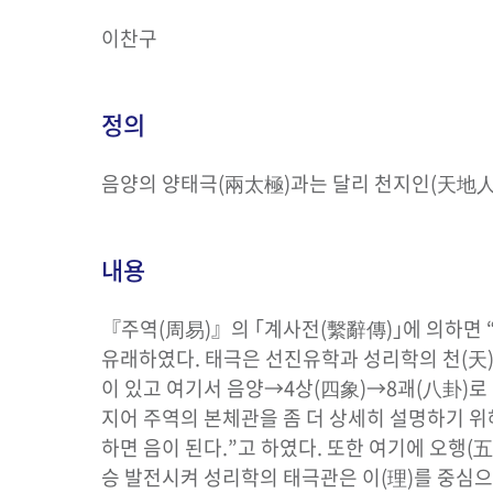
이찬구
정의
음양의 양태극(兩太極)과는 달리 천지인(天地人
내용
『주역(周易)』의 ｢계사전(繫辭傳)｣에 의하면
유래하였다. 태극은 선진유학과 성리학의 천(天
이 있고 여기서 음양→4상(四象)→8괘(八卦)
지어 주역의 본체관을 좀 더 상세히 설명하기 위
하면 음이 된다.”고 하였다. 또한 여기에 오
승 발전시켜 성리학의 태극관은 이(理)를 중심으