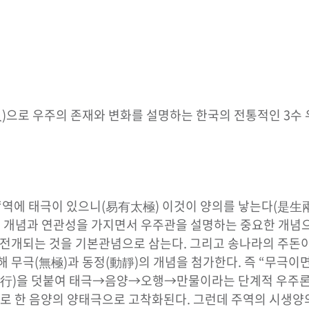
)으로 우주의 존재와 변화를 설명하는 한국의 전통적인 3수 
 “역에 태극이 있으니(易有太極) 이것이 양의를 낳는다(是生
) 개념과 연관성을 가지면서 우주관을 설명하는 중요한 개념으
로 전개되는 것을 기본관념으로 삼는다. 그리고 송나라의 주
해 무극(無極)과 동정(動靜)의 개념을 첨가한다. 즉 “무극이
행(五行)을 덧붙여 태극→음양→오행→만물이라는 단계적 우주론
로 한 음양의 양태극으로 고착화된다. 그런데 주역의 시생양의