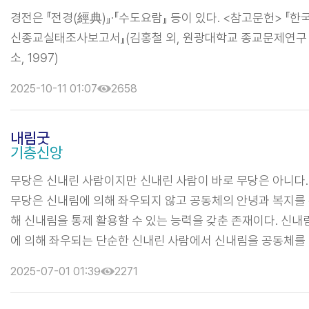
경전은 『전경(經典)』·『수도요람』 등이 있다. <참고문헌> 『한
신종교실태조사보고서』(김홍철 외, 원광대학교 종교문제연구
소, 1997)
2025-10-11 01:07
2658
내림굿
기층신앙
무당은 신내린 사람이지만 신내린 사람이 바로 무당은 아니다.
무당은 신내림에 의해 좌우되지 않고 공동체의 안녕과 복지를
해 신내림을 통제 활용할 수 있는 능력을 갖춘 존재이다. 신내
에 의해 좌우되는 단순한 신내린 사람에서 신내림을 공동체를
해 활용할 수 있는 능력을 갖춘 무속의 사제로 변모시키는 무
2025-07-01 01:39
2271
의 제의가 바로 내림굿이다. 내림굿은 신내림 사람에게 들린 
튼 귀신이나 잡귀잡신을 벗겨내는 허주굿 무속의 주신들을 확