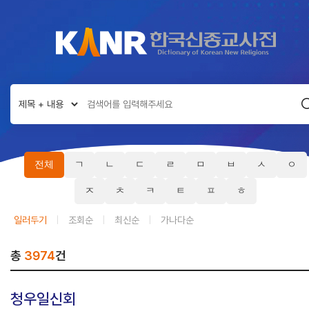
전체
ㄱ
ㄴ
ㄷ
ㄹ
ㅁ
ㅂ
ㅅ
ㅇ
ㅈ
ㅊ
ㅋ
ㅌ
ㅍ
ㅎ
일러두기
|
조회순
|
최신순
|
가나다순
총
3974
건
청우일신회