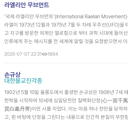
라엘리안 무브먼트
하고 수용하는 내림굿으로 이뤄져 있다. 내림굿은 허주굿과 
굿을 통틀어 말하는 것이다. 황해도 무속의 경우 받아들인 신
‘국제 라엘리안 무브먼트’(International Raelian Movement
잘 솟아오르도록 하는 솟을굿을 더 포함시키기도 한다. 일상적
라엘이 1973년 12월과 1975년 7월 두 차례 우주선(UFO)을 
존재이던 평범한 ...
고 지구를 방문한 외계인 엘로힘으로 부터 과학 시대에 들어선
인류에게 주는 메시지를 전 세계에 알릴 것을 요청받으면서 
실현하기 위한 목적으로 창설된 단체이다. 라엘에게 전달된 
2025-07-07 22:31
1864
메시지는 지구의 모든 생명체는 진보된 우주인들이 유전자
(DNA)를 이용해 과학적으로 창조하였으며 이 중 인간은 그들
손규상
모습대로 만들었다는 것으로 이른바 ‘지적 설계론’을 주장하고
대한불교진각종
있다. 라엘리안 무브먼트의 한국지부는 1983년 5월 창설되었
며 주로 젊은 층에서 인기를 얻고 있다. ...
1902년 5월 10일 울릉도에서 출생한 손규상은 1908년 7세 
한학을 시작하여 10세에 심일당천만 질백화단청(心一當千萬
質白畵丹靑)이란 시를 지었다. 이는 마음 하나 천만을 당적하
고, 흰 바탕에 단청을 그린다는 내용으로 인간적 본질의 무한
을 외친 시이다. 어렸을 때부터 범상치 않은 지혜를 드러낸 그