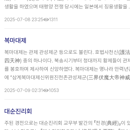
생활을 하였으며 태평양 전쟁 당시에는 일본에서 징용생활을 
기도 했다. 해방이후 귀국하여 정산(鼎山) 조철제(趙哲濟)가
2025-07-08 23:25
1311
도한 무극도(無極道)에 감화를 받고 곧 1946년 4월에 입도
하였다. 조철제는 1948년에 경상남도 부산시에 태극도 본부
복마대제
설치하였으며 1958년 2월 하순 경에 “박한경을 도전으로 임
하니 그는 총도전이니라. 종전의 시봉 도전과는 전혀 다르니
복마대제는 관제 관성제군 등으로도 불린다. 호법사천신(護
라”고 함으로써 실질적인 종통을 박한경에게 전수하였다. 195
四天神) 중의 하나이다. 북송시기부터 청대까지 황제들이 관
...
를 봉호하며 제사하여 신앙하였다. 복마대제는 명나라 만력년
에 “삼계복마대제신위원진천존관성제군(三界伏魔大帝神威
遠鎭天尊關聖帝君)”이라고 봉호를 내리면서 ‘복마대제’라는
2025-07-09 02:31
1053
신격을 갖게 된다. 민간에서 관제는 수명록을 관장하고 과거를
급제를 도우며 병을 치료하고 재앙을 물리치고 음지를 순찰하
대순진리회
등의 다양한 기능을 갖춘 신으로 인식되었는데 이는 그가 천
의로운 사람이자 정직하여 사사로움이 없는 큰 신이기 때문이
주된 경전으로는 대순진리회 교무부 발간의 『전경(典經)』이 
그는 『삼국지연의』가 유전되면서 집집마다 깨우치는 것을 거