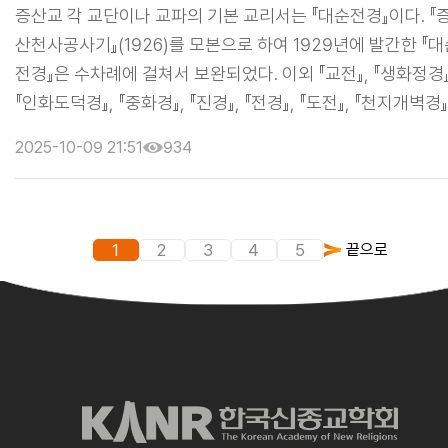
흥종교총감』(이강호, 대흥기획, 1992) 「순천도 법문파」(김홍철
증산교 각 교단이나 교파의 기본 교리서는 『대순전경』이다. 『
『한국종교』10집, 1985)
산천사공사기』(1926)를 모본으로 하여 1929년에 발간한 『대
전경』은 수차례에 걸쳐서 보완되었다. 이외 『교전』, 『생화정경』
『인화도덕경』, 『중화경』, 『진경』, 『전경』, 『도전』, 『천지개벽경』
등이 있다. 강일순이 그리고 썼다는 『현무경』은 후천선계를 
2025-10-09 21:51
934
스럽게 밝힌 예언서로 알려져 있다. <참고문헌> 『증산천사공
기』(이상호, 상생사, 1926) 『대순전경』(이상호, 동도교증산
본부, 1965) 『증산교사』(이정립, 증산교본부, 1977) 『대순철
(이정립, 증산교교화부, 1984) 『범증산교사』(홍범초, 도서출
1
2
3
4
5
끝으로
한누리, 1988) 『 ...