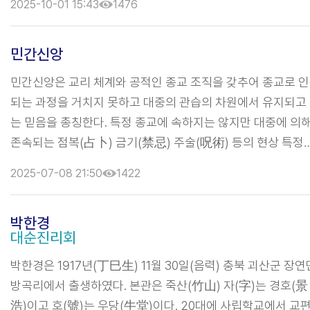
2025-10-01 15:43
1476
15세에 보통학교에 입학하여 신학문을 배우는 한편 졸업 후 2
간 한의학을 공부하였다. 20세에 결혼한 후, 1922년 2월 대
민간신앙
유학하여 계성학교에 진학하였다. 학교가 휴교하자 그 틈을 
해서 친구와 함께 2개월에 걸친 국토순례를 통해 조국이 일제
민간신앙은 교리 체계와 공적인 종교 조직을 갖추어 종교로 
강점에 들어가 나라 없는 백성의 처지가 된 것은 역시 힘이 ...
되는 과정을 거치지 못하고 대중의 관습의 차원에서 유지되고
는 믿음을 총칭한다. 특정 종교에 속하지는 않지만 대중에 의
존속되는 점복(占卜) 금기(禁忌) 주술(呪術) 등의 현상 특정
사회 집단에 의해 지속되는 가정신앙 동족신앙 마을신앙 그리
2025-07-08 21:50
1422
무속신앙(巫俗信仰)이 민간신앙의 범주에 든다. 무속신앙은 
습무 강신무를 통한 지식 전수 방식 단골이라는 나름의 신도 
박한경
직을 갖고 있으나 넓은 의미의 민간신앙에 속한다. 민간신앙은
대순진리회
새로운 종교가 출현하는 바탕을 제공하는 경우가 많다. 천도교
대종교 증산교를 비롯한 유수의 신종교들이 태동하는 과정에
박한경은 1917년(丁巳生) 11월 30일(음력) 충북 괴산군 장연
민간신앙의 여러 ...
방곡리에서 출생하였다. 본관은 죽산(竹山) 자(字)는 경호(景
浩)이고 호(號)는 우당(牛堂)이다. 20대에 사립학교에서 교