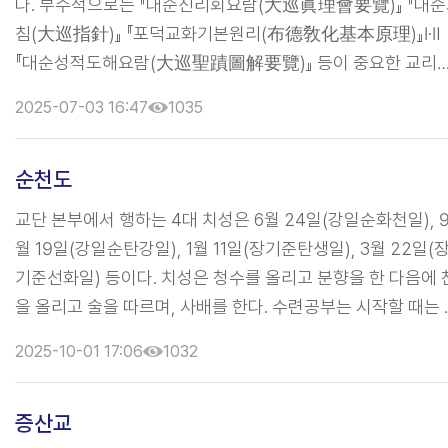
다. 부수적으로는 『대순진리회요람(大巡眞理會要覽)』 『대
민중이 존경하는 대상이 되었다. 청대 ...
침(大巡指針)』 『포덕교화기본원리(布德敎化基本原理)』Ⅰ·Ⅱ
『대순성적도해요람(大巡聖蹟圖解要覽)』 등이 중요한 교리
로 읽혀지고 있다. 참고문헌 : 『전경(典經)』(대순진리회 교무
2025-07-03 16:47
1035
1974년 초판; 2010년 13판) 『대순지침(大巡指針)』(종단 대
진리회 1984) 『대순진리회요람(大巡眞理會要覽)』(대순진
순천도
회 교무부 1969) 『포덕교화기본원리(布德敎化基本原理)』(
순진리회 교무부 1975) 『대순회보(大巡會報)』(대순진리회 
교단 본부에서 행하는 4대 치성은 6월 24일(강일순화천일), 
판부 발행. 2015년 1월 현재까지 총165호) 『대순성적도해요람
월 19일(강일순탄강일), 1월 11일(장기준탄생일), 3월 22일(
(大巡聖 ...
기준선화일) 등이다. 치성은 청수를 올리고 분향을 한 다음에 
을 올리고 술을 따르며, 사배를 한다. 수련공부는 시작할 때는 
천주를 독송하고 현무경을 기록한 제사 주문을 읽는다. [경전]
2025-10-01 17:06
1032
『현무경』, 『순천도법문전경』 등이 있으며, 교사로서는 『순천
혁사』 가 있다. <참고문헌> 『증산교사』(이정립, 증산교본부,
증산교
1977) 『범증산교사』(홍범초, 도서출판 한누리, 1988) 『한국